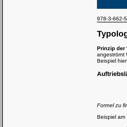
978-3-662-53
Typolo
Prinzip de
angeströmt 
Beispiel hie
Auftriebs
Formel zu fi
Beispiel a