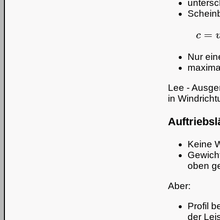
untersc
Scheinb
Nur ein
maxima
Lee - Ausge
in Windrich
Auftriebsl
Keine 
Gewicht
oben ge
Aber:
Profil 
der Lei