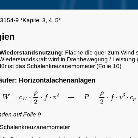
154-9 *Kapitel 3, 4, 5*
gien
r Wiederstandsnutzung
: Fläche die quer zum Wind s
Wiederstandskraft wird in Drehbewegung / Leistung 
rfür ist das Schalenkreizanemometer (Folie 10)
läufer: Horizontalachenanlagen
W
=
c
W
⋅
ρ
2
⋅
f
⋅
v
2
→
P
=
ρ
2
⋅
f
⋅
v
3
⋅
c
p
nden auf Folie 9
m Schalenkreuzanemometer