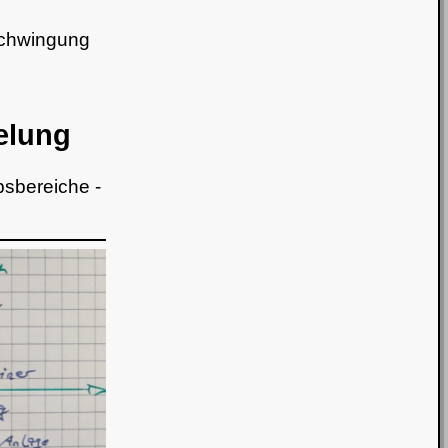
Schwingung
elung
bsbereiche -