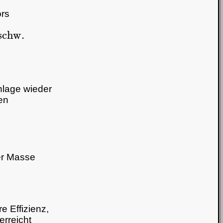
ors
.
nlage wieder
en
der Masse
e Effizienz,
erreicht