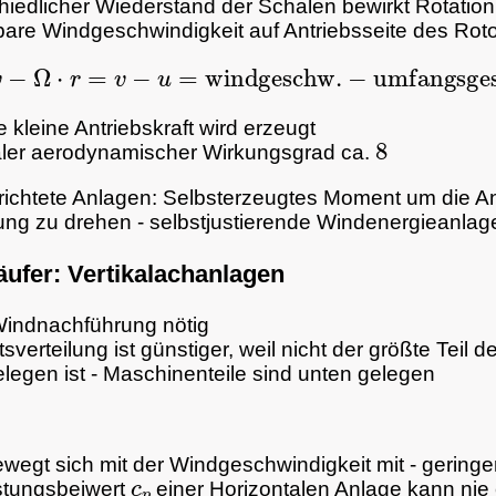
hiedlicher Wiederstand der Schalen bewirkt Rotation
are Windgeschwindigkeit auf Antriebsseite des Rot
c
=
v
−
Ω
⋅
r
=
v
−
u
=
windgeschw.
−
umfangsgeschw
e kleine Antriebskraft wird erzeugt
8
ler aerodynamischer Wirkungsgrad ca.
richtete Anlagen: Selbsterzeugtes Moment um die A
tung zu drehen - selbstjustierende Windenergieanlag
äufer: Vertikalachanlagen
Windnachführung nötig
sverteilung ist günstiger, weil nicht der größte Teil 
legen ist - Maschinenteile sind unten gelegen
bewegt sich mit der Windgeschwindigkeit mit - geringer
c
p
stungsbeiwert
einer Horizontalen Anlage kann nie 