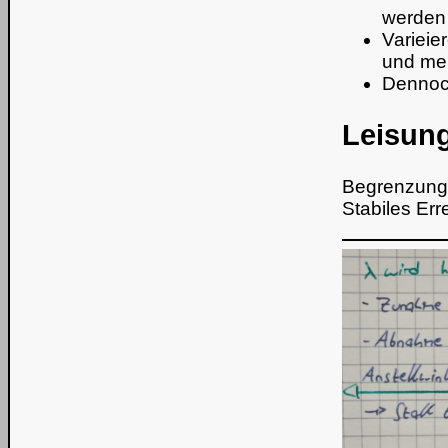
werden
Varieie
und me
Dennoc
Leisun
Begrenzung 
Stabiles Err