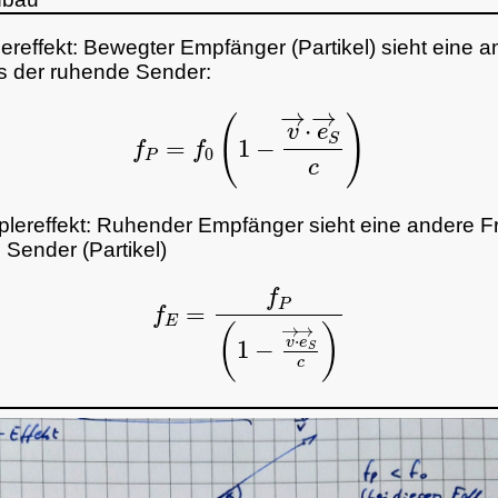
ereffekt: Bewegter Empfänger (Partikel) sieht eine 
s der ruhende Sender:
f
P
=
f
0
(
1
−
v
→
⋅
e
→
S
c
)
plereffekt: Ruhender Empfänger sieht eine andere F
Sender (Partikel)
f
E
=
f
P
(
1
−
v
→
⋅
e
→
S
c
)