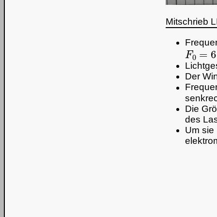
Mitschrieb 
Frequen
F
0
=
6
⋅
Lichtge
Der Wi
Freque
senkrec
Die Gr
des Las
Um sie
elektro