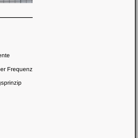
:
ente
der Frequenz
sprinzip