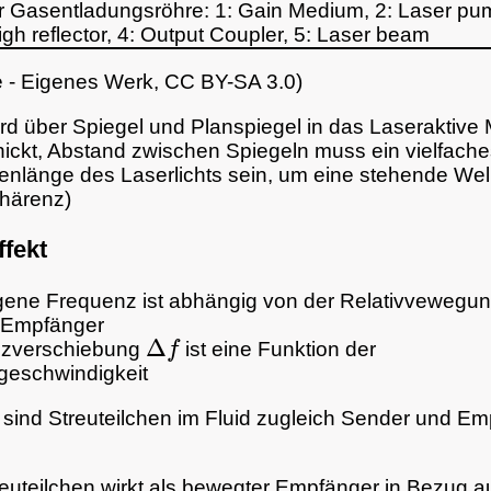
r Gasentladungsröhre: 1: Gain Medium, 2: Laser pu
igh reflector, 4: Output Coupler, 5: Laser beam
e - Eigenes Werk, CC BY-SA 3.0
)
ird über Spiegel und Planspiegel in das Laseraktive 
ickt, Abstand zwischen Spiegeln muss ein vielfache
enlänge des Laserlichts sein, um eine stehende Wel
ohärenz)
ffekt
ene Frequenz ist abhängig von der Relativvewegu
 Empfänger
Δ
f
nzverschiebung
ist eine Funktion der
eschwindigkeit
 sind Streuteilchen im Fluid zugleich Sender und E
euteilchen wirkt als bewegter Empfänger in Bezug a