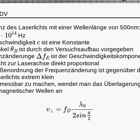
LDV
z des Laserlichts mit einer Wellenlänge von 500nm
10
14
Hz
c
schwindigkeit
ist eine Konstante
θ
B
nkel
ist durch den Versuchsaufbau vorgegeben
Δ
f
E
nzänderunge
ist der Geschwindigkeitskompon
ht zur Laserachse direkt proportional
ößenordnung der Frequenzänderung ist gegenüber 
erlichts extrem klein
 messbar zu machen, wendet man das Überlagerung
magnetischer Wellen an
v
⊥
=
f
D
λ
0
2
s
i
n
θ
2