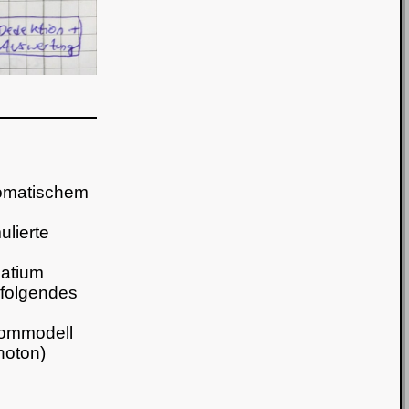
romatischem
ulierte
iatium
 folgendes
tommodell
hoton)