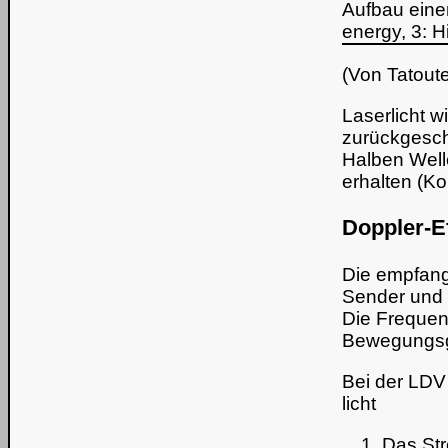
Aufbau eine
energy, 3: H
(
Von Tatout
Laserlicht w
zurückgesch
Halben Well
erhalten (K
Doppler-E
Die empfang
Sender und
Die Freque
Bewegungsg
Bei der LDV
licht
Das Str