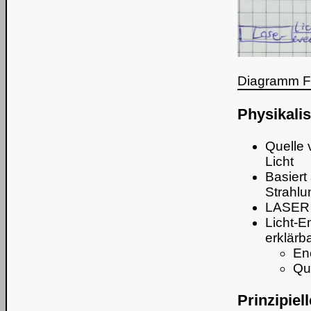
Diagramm Fo
Physikali
Quelle 
Licht
Basiert
Strahl
LASER
Licht-E
erklärb
En
Qu
Prinzipiel