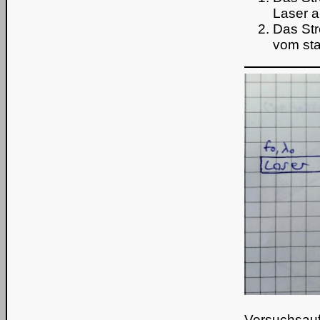
Laser a
Das Str
vom sta
Versuchsau