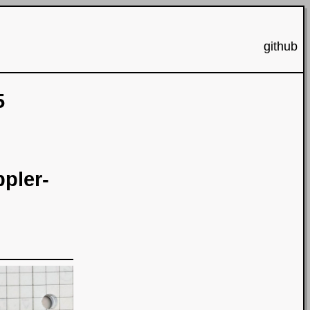
github
5
pler-