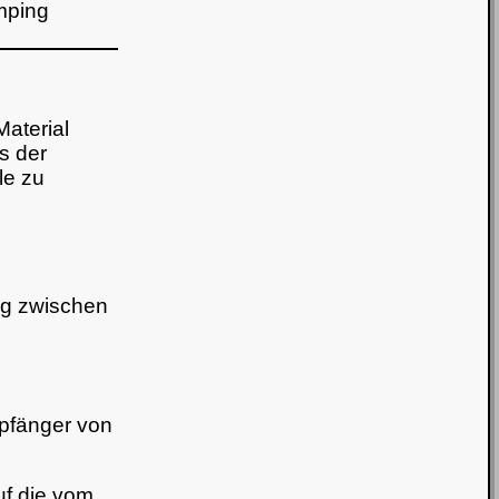
mping
Material
s der
le zu
ng zwischen
mpfänger von
uf die vom