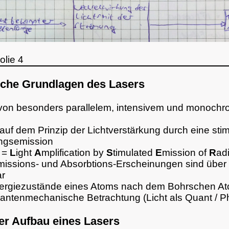
lie 4
sche Grundlagen des Lasers
von besonders parallelem, intensivem und monoch
 auf dem Prinzip der Lichtverstärkung durch eine stim
ungsemission
 =
L
ight
A
mplification by
S
timulated
E
mission of
R
ad
missions- und Absorbtions-Erscheinungen sind über
ar
ergiezustände eines Atoms nach dem Bohrschen A
antenmechanische Betrachtung (Licht als Quant / P
ler Aufbau eines Lasers