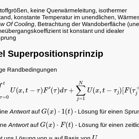
toffgrößen, keine Querwärmeleitung, isothermer
and, konstante Temperatur im unendlichen, Wärmest
w Of Cooling
, Betrachtung der Wandoberfläche (une
eübergangskoeffizient ist konstant und idealer
sprung
 Superpositionsprinzip
ige Randbedingungen
=
∫
τ
=
0
t
U
(
x
,
t
−
τ
)
F
′
(
τ
)
d
τ
+
∑
j
=
1
N
U
(
x
,
t
−
τ
j
)
[
F
(
τ
j
+
)
−
G
(
x
)
⋅
1
(
t
)
eine
Antwort
auf
- Lösung für einen Spru
G
(
x
)
⋅
F
(
t
)
eine
Antwort
auf
- Lösung für einen zeitli
u
U
bt uns Lösung von
auf Basis von