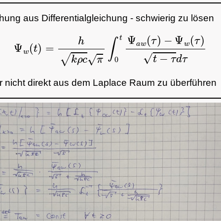
chung aus Differentialgleichung - schwierig zu lösen
Ψ
w
(
t
)
=
h
k
ρ
c
π
∫
0
t
Ψ
a
w
(
τ
)
−
Ψ
w
(
τ
)
t
−
τ
d
τ
er nicht direkt aus dem Laplace Raum zu überführen