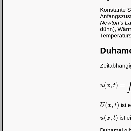
Konstante S
Anfangszust
Newton's La
dünn), Wärm
Temperatur
Duhamel
Zeitabhäng
u
(
x
,
t
)
U
(
x
,
t
)
ist 
u
(
x
,
t
)
ist 
Duhamel gi