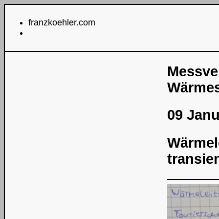
franzkoehler.com
Messver
Wärmes
09 Janu
Wärmele
transie