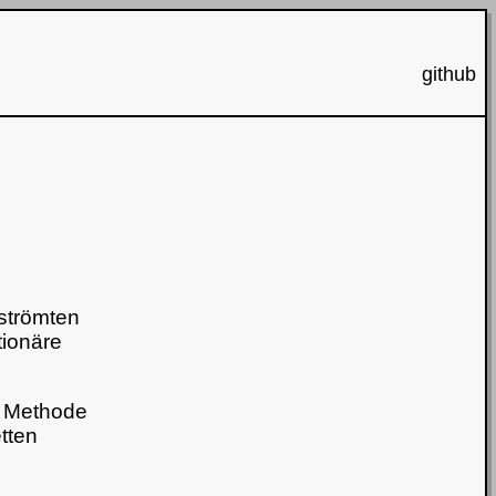
github
strömten
tionäre
d Methode
tten