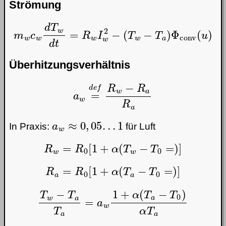
Strömung
m
w
c
w
d
T
w
d
t
=
R
w
I
w
2
−
(
T
w
−
T
a
)
Φ
conv
(
u
)
Überhitzungsverhältnis
a
w
=
d
e
f
R
w
−
R
a
R
a
a
w
≈
0
,
05
.
.
.
1
In Praxis:
für Luft
R
w
=
R
0
[
1
+
α
(
T
w
−
T
0
=
)
]
R
a
=
R
0
[
1
+
α
(
T
a
−
T
0
=
)
]
T
w
−
T
a
T
a
=
a
w
1
+
α
(
T
a
−
T
0
)
α
T
a