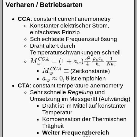
Verharen / Betriebsarten
CCA
: constant current anemometry
Konstanter elektrischer Strom,
einfachstes Prinzip
Schlechteste Frequenzauflösung
Draht altert durch
Temperaturschwankungen schnell
M
(
1
w
+
a
C
w
C
―
A
=
)
d
2
4
ρ
w
c
w
k
a
1
N
u
a
M
w
C
C
A
≡
(Zeitkonstante)
a
w
―
≈
0
,
8
ist empfohlen
CTA
: constant temperature anemometry
Sehr schnelle
Regelung
und
Umsetzung im Messgerät (Aufwändig)
Draht ist im Mittel auf konstanter
Temperatur
Kompensation der Thermischen
Trägheit
Weiter Frequenzbereich