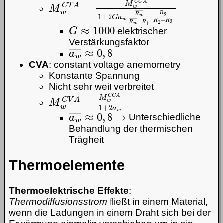
M
w
C
T
A
=
M
w
C
C
A
1
+
2
G
a
w
―
R
w
―
G
≈
1000
elektrischer
Verstärkungsfaktor
a
w
―
≈
0
,
8
CVA
: constant voltage anemometry
Konstante Spannung
Nicht sehr weit verbreitet
M
w
C
V
A
=
M
w
C
C
A
1
+
2
a
w
―
a
w
―
≈
0
,
8
→
Unterschiedliche
Behandlung der thermischen
Trägheit
Thermoelemente
Thermoelektrische Effekte
:
Thermodiffusionsstrom
fließt in einem Material,
wenn die Ladungen in einem Draht sich bei der