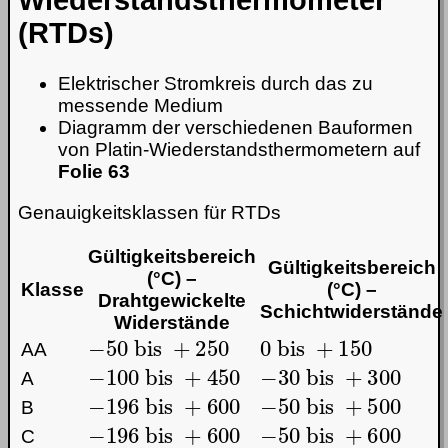
(RTDs)
Elektrischer Stromkreis durch das zu
messende Medium
Diagramm der verschiedenen Bauformen
von Platin-Wiederstandsthermometern auf
Folie 63
Genauigkeitsklassen für RTDs
Gültigkeitsbereich
Gültigkeitsbereich
(°C) –
Klasse
(°C) –
Drahtgewickelte
Schichtwiderstände
Widerstände
−
50
bis
+
250
0
bis
+
150
AA
−
100
bis
+
450
−
30
bis
+
300
A
−
196
bis
+
600
−
50
bis
+
500
B
−
196
bis
+
600
−
50
bis
+
600
C