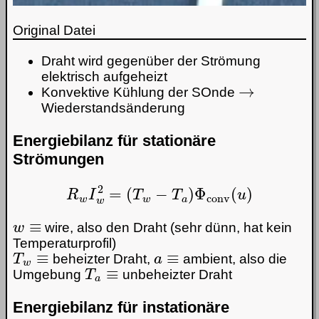
Original Datei
Draht wird gegenüber der Strömung
elektrisch aufgeheizt
→
Konvektive Kühlung der SOnde
Wiederstandsänderung
Energiebilanz für stationäre
Strömungen
R
w
I
w
2
=
(
T
w
−
T
a
)
Φ
conv
(
u
)
w
≡
wire, also den Draht (sehr dünn, hat kein
Temperaturprofil)
T
w
≡
a
≡
beheizter Draht,
ambient, also die
T
a
≡
Umgebung
unbeheizter Draht
Energiebilanz für instationäre