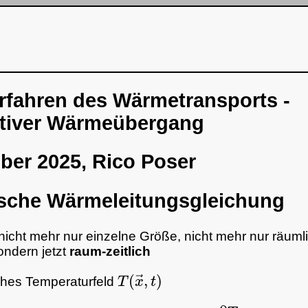
fahren des Wärmetransports -
tiver Wärmeübergang
ber 2025, Rico Poser
rsche Wärmeleitungsgleichung
nicht mehr nur einzelne Größe, nicht mehr nur räuml
ondern jetzt
raum-zeitlich
T
(
x
→
,
t
)
ches Temperaturfeld
∇
⋅
k
⋅
∇
⋅
T
+
q
˙
v
=
ρ
c
∂
T
∂
t