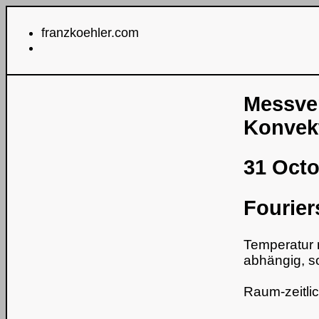
franzkoehler.com
Messver
Konvek
31 Octo
Fourie
Temperatur 
abhängig, s
Raum-zeitli