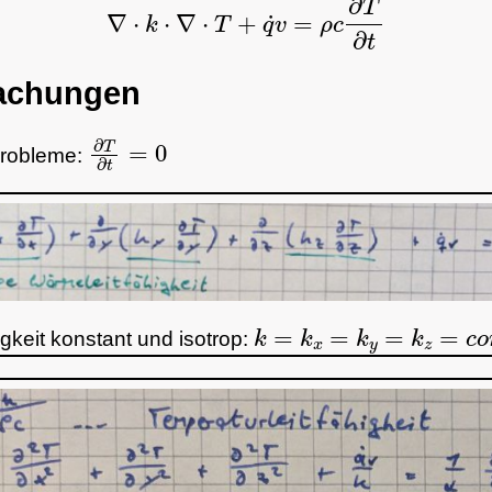
fachungen
∂
T
∂
t
=
0
Probleme:
k
=
k
x
=
k
y
=
k
z
=
c
o
n
s
t
.
gkeit konstant und isotrop: