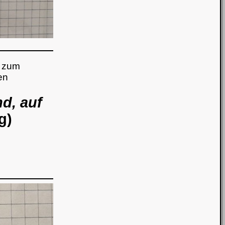
n zum
en
d, auf
g)