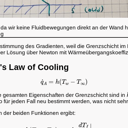
da wir keine Fluidbewegungen direkt an der Wand 
ng
stimmung des Gradienten, weil die Grenzschicht im 
daher Lösung über Newton mit Wärmeübergangskoeffi
s Law of Cooling
q
˙
A
=
h
(
T
w
−
T
∞
)
e gesamten Eigenschaften der Grenzschicht sind in
 für jeden Fall neu bestimmt werden, was nicht sehr 
 der beiden Funktionen ergibt:
h
(
T
w
−
T
∞
)
=
−
k
f
d
T
f
d
y
|
y
=
0
+