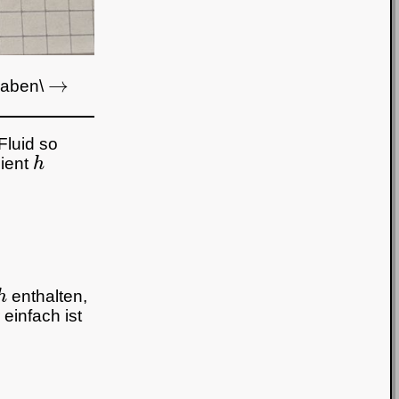
→
haben\
Fluid so
h
zient
h
enthalten,
einfach ist