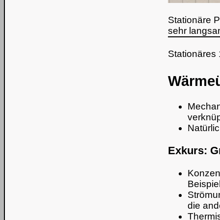
Stationäre 
sehr langsa
Stationäres
Wärmeü
Mechan
verknüp
Natürli
Exkurs: G
Konzent
Beispie
Strömun
die and
Thermi