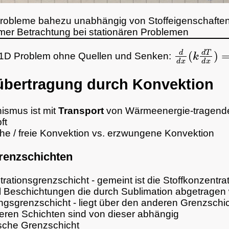
Probleme bahezu unabhängig von Stoffeigenschaften,
mer Betrachtung bei stationären Problemen
d
d
x
(
k
d
T
d
 1D Problem ohne Quellen und Senken:
bertragung durch Konvektion
ismus ist mit
Transport
von Wärmeenergie-tragen
ft
che / freie Konvektion vs. erzwungene Konvektion
renzschichten
rationsgrenzschicht - gemeint ist die Stoffkonzentra
l Beschichtungen die durch Sublimation abgetragen
gsgrenzschicht - liegt über den anderen Grenzschic
eren Schichten sind von dieser abhängig
sche Grenzschicht