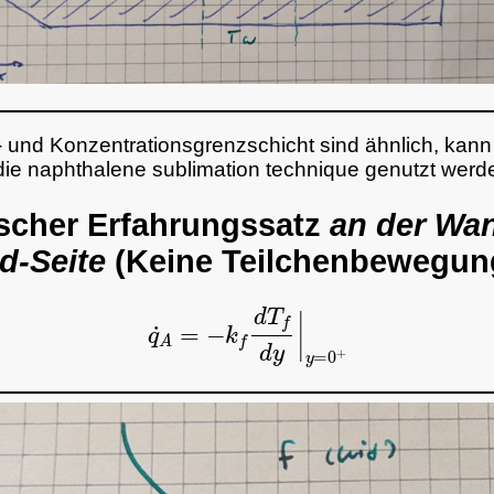
 und Konzentrationsgrenzschicht sind ähnlich, kan
 die
naphthalene sublimation technique
genutzt werd
scher Erfahrungssatz
an der Wan
id-Seite
(Keine Teilchenbewegun
q
˙
A
=
−
k
f
d
T
f
d
y
|
y
=
0
+