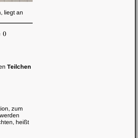
 liegt an
x
)
=
0
den
Teilchen
tion, zum
 werden
hten, heißt