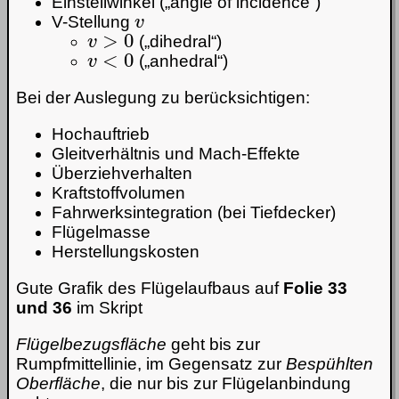
Einstellwinkel („angle of incidence“)
v
V-Stellung
v
>
0
(„dihedral“)
v
<
0
(„anhedral“)
Bei der Auslegung zu berücksichtigen:
Hochauftrieb
Gleitverhältnis und Mach-Effekte
Überziehverhalten
Kraftstoffvolumen
Fahrwerksintegration (bei Tiefdecker)
Flügelmasse
Herstellungskosten
Gute Grafik des Flügelaufbaus auf
Folie 33
und 36
im Skript
Flügelbezugsfläche
geht bis zur
Rumpfmittellinie, im Gegensatz zur
Bespühlten
Oberfläche
, die nur bis zur Flügelanbindung