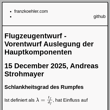
franzkoehler.com
github
Flugzeugentwurf -
Vorentwurf Auslegung der
Hauptkomponenten
15 December 2025, Andreas
Strohmayer
Schlankheitsgrad des Rumpfes
λ
=
t
f
d
f
Ist definiert als
, hat Einfluss auf