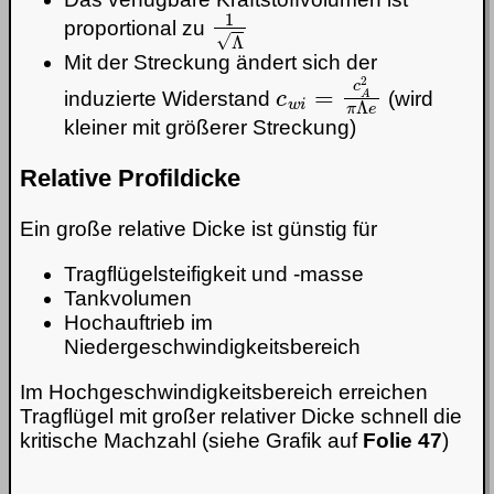
1
Λ
proportional zu
Mit der Streckung ändert sich der
c
w
i
=
c
A
2
π
Λ
e
induzierte Widerstand
(wird
kleiner mit größerer Streckung)
Relative Profildicke
Ein große relative Dicke ist günstig für
Tragflügelsteifigkeit und -masse
Tankvolumen
Hochauftrieb im
Niedergeschwindigkeitsbereich
Im Hochgeschwindigkeitsbereich erreichen
Tragflügel mit großer relativer Dicke schnell die
kritische Machzahl (siehe Grafik auf
Folie 47
)