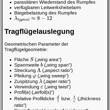
parasitären Wiederstand des Rumpfes
verfügbaren Leitwerkshebelarm
Biegebelastung des Rumpfes
λ
t
y
p
i
c
a
l
≈
8
−
12
Tragflügelauslegung
Geometrischen Parameter der
Tragflügelgeometrie:
S
Fläche
(„wing area“)
b
Spannweite
(„wing span“)
Λ
Streckung
(„aspect ratio“)
φ
Pfeilung
(„wing sweep“)
λ
Zuspitzung
(„taper ratio“)
ε
Verwindung
(„wing twist“)
Profil(e) („airfoil(s)“)
d
l
t
c
Relative Profildicke
bzw.
(„thickness
ratio“)