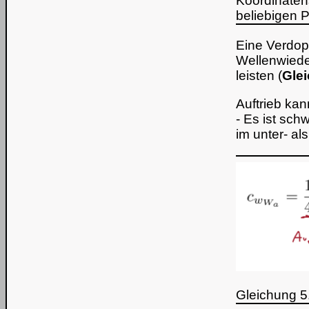
Koordinaten
beliebigen P
Eine Verdop
Wellenwieder
leisten (
Gle
Auftrieb ka
- Es ist sch
im unter- al
Gleichung 5.