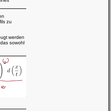
eines
en
ils zu
eugt werden
, das sowohl