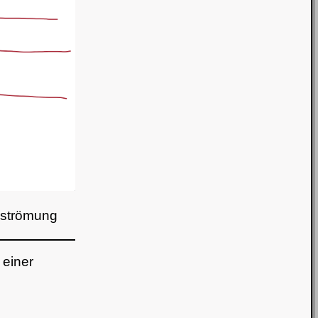
llströmung
 einer