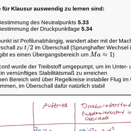
 für Klausur auswendig zu lernen sind:
Bestimmung des Neutralpunkts
5.33
Bestimmung der Druckpunktlage
5.34
unkt ist Profilunabhängig, wandert aber mit der Mac
t
/
2
schall zu
im Überschall (Sprunghafter Wechsel i
M
a
≈
1
t gibt es einen Übergangsbereich um
)
cord wurde der Treibstoff umgepumpt, um im Unter- 
in vernünftiges Stabilitätsmaß zu erreichen
chen Bereich wird über Regelkreise instabiler Flug im
mmen, im Überschall dafür natürlich stabil