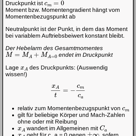
Druckpunkt ist
Moment bzw. Momentengradient hängt vom
Momentenbezugspunkt ab
Neutralpunkt ist der Punkt, in dem das Moment
bei variablem Auftriebsbeiwert konstant bleibt.
Der Hebelarm des Gesamtmomentes
M
=
M
A
+
M
A
=
0
endet im Druckpunkt
x
A
Lage
des Druckpunkts: (Auswendig
wissen!)
x
A
t
=
−
c
m
c
a
c
m
relativ zum Momentenbezugspunkt von
gilt für beliebige Körper und Mach-Zahlen
ohne oder mit Reibung
x
A
C
a
wandert im Allgemeinen mit
x
A
±
∞
geht für c_a = 0 gegen
, sofern