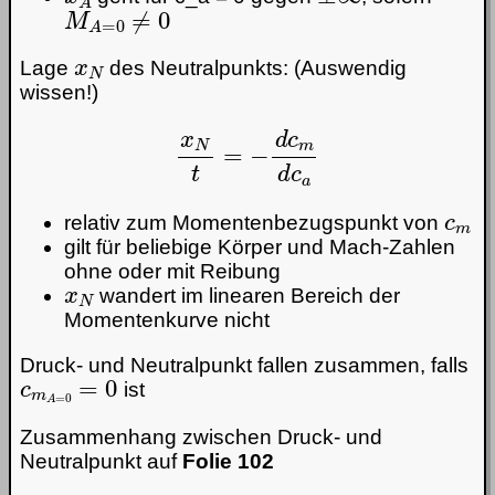
M
A
=
0
≠
0
x
N
Lage
des Neutralpunkts: (Auswendig
wissen!)
x
N
t
=
−
d
c
m
d
c
a
c
m
relativ zum Momentenbezugspunkt von
gilt für beliebige Körper und Mach-Zahlen
ohne oder mit Reibung
x
N
wandert im linearen Bereich der
Momentenkurve nicht
Druck- und Neutralpunkt fallen zusammen, falls
c
m
A
=
0
=
0
ist
Zusammenhang zwischen Druck- und
Neutralpunkt auf
Folie 102