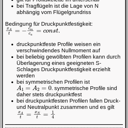
bei Tragflügeln ist die Lage von N
abhängig vom Flügelgrundriss
Bedingung für Druckpunktfestigkeit:
x
A
t
=
−
c
m
c
a
=
c
o
n
s
t
.
druckpunktfeste Profile weisen ein
verschwindendes Nullmoment auf
bei beliebig gewölbten Profilen kann durch
Überlagerung eines geeigneten S-
Schlages Druckpunktfestigkeit erziehlt
werden
bei symmetrischen Profilen ist
A
1
=
A
2
=
0
. symmetrische Profile sind
daher stets druckpunktfest
bei druckpunktfesten Profilen fallen Druck-
und Neutralpunkt zusammen und es gilt
x
A
t
=
x
N
t
=
1
4