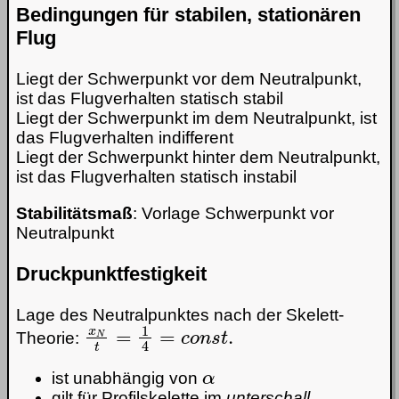
Bedingungen für stabilen, stationären
Flug
Liegt der Schwerpunkt vor dem Neutralpunkt,
ist das Flugverhalten statisch stabil
Liegt der Schwerpunkt im dem Neutralpunkt, ist
das Flugverhalten indifferent
Liegt der Schwerpunkt hinter dem Neutralpunkt,
ist das Flugverhalten statisch instabil
Stabilitätsmaß
: Vorlage Schwerpunkt vor
Neutralpunkt
Druckpunktfestigkeit
Lage des Neutralpunktes nach der Skelett-
x
N
t
=
1
4
=
c
o
n
s
t
.
Theorie:
α
ist unabhängig von
gilt für Profilskelette im
unterschall