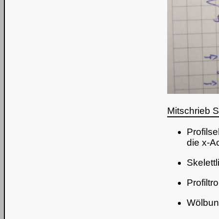
Mitschrieb S
Profils
die x-A
Skelett
Profilt
Wölbung