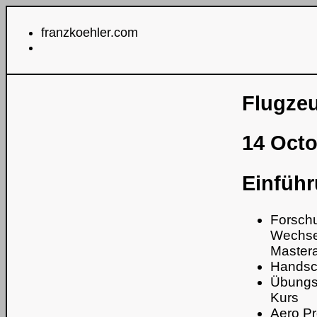
franzkoehler.com
Flugze
14 Octo
Einfüh
Forschu
Wechse
Mastera
Handsch
Übungsa
Kurs
Aero P