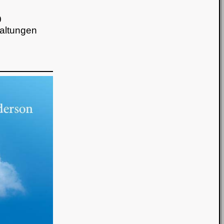
0
taltungen